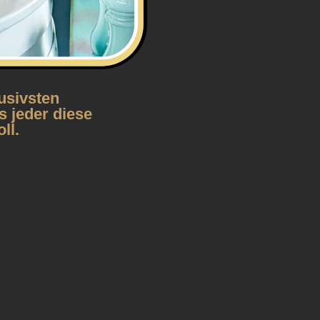
usivsten
s jeder diese
ll.